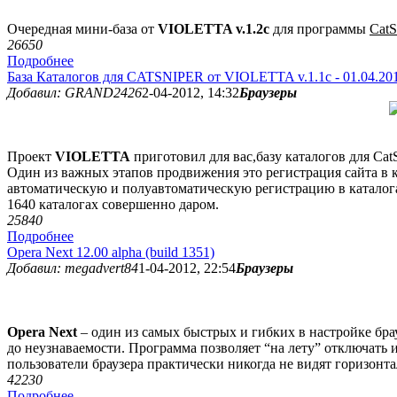
Очередная мини-база от
VIOLETTA v.1.2c
для программы
CatS
2665
0
Подробнее
База Каталогов для CATSNIPER от VIOLETTA v.1.1c - 01.04.20
Добавил: GRAND2426
2-04-2012, 14:32
Браузеры
Проект
VIOLETTA
приготовил для вас,базу каталогов для Cat
Один из важных этапов продвижения это регистрация сайта в 
автоматическую и полуавтоматическую регистрацию в каталогах
1640 каталогах совершенно даром.
2584
0
Подробнее
Opera Next 12.00 alpha (build 1351)
Добавил: megadvert84
1-04-2012, 22:54
Браузеры
Opera Next
– один из самых быстрых и гибких в настройке бра
до неузнаваемости. Программа позволяет “на лету” отключать 
пользователи браузера практически никогда не видят горизонт
4223
0
Подробнее