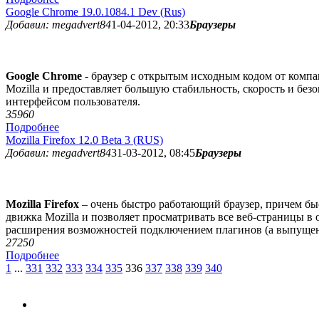
Google Chrome 19.0.1084.1 Dev (Rus)
Добавил: megadvert84
1-04-2012, 20:33
Браузеры
Google Chrome
- браузер с открытым исходным кодом от комп
Mozilla и предоставляет большую стабильность, скорость и бе
интерфейсом пользователя.
3596
0
Подробнее
Mozilla Firefox 12.0 Beta 3 (RUS)
Добавил: megadvert84
31-03-2012, 08:45
Браузеры
Mozilla Firefox
– очень быстро работающий браузер, причем быст
движка Mozilla и позволяет просматривать все веб-страницы в
расширения возможностей подключением плагинов (а выпущен
2725
0
Подробнее
1
...
331
332
333
334
335
336
337
338
339
340