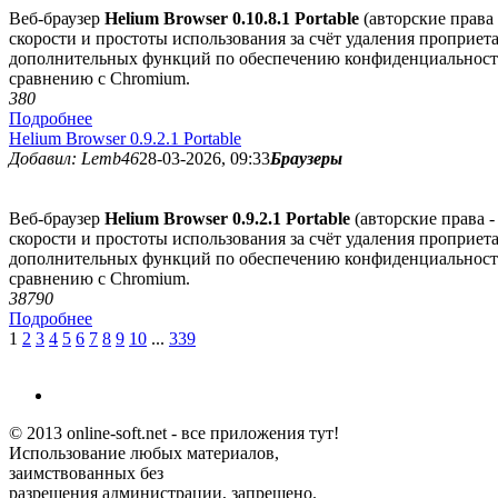
Веб-браузер
Helium Browser 0.10.8.1 Portable
(авторские права 
скорости и простоты использования за счёт удаления проприе
дополнительных функций по обеспечению конфиденциальности,
сравнению с Chromium.
38
0
Подробнее
Helium Browser 0.9.2.1 Portable
Добавил: Lemb46
28-03-2026, 09:33
Браузеры
Веб-браузер
Helium Browser 0.9.2.1 Portable
(авторские права -
скорости и простоты использования за счёт удаления проприе
дополнительных функций по обеспечению конфиденциальности,
сравнению с Chromium.
3879
0
Подробнее
1
2
3
4
5
6
7
8
9
10
...
339
© 2013 online-soft.net - все приложения тут!
Использование любых материалов,
заимствованных без
разрешения администрации, запрещено.