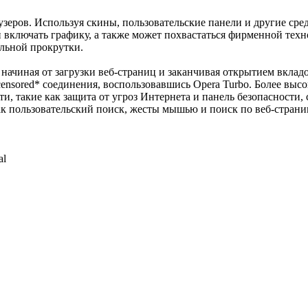
узеров. Используя скины, пользовательские панели и другие ср
и включать графику, а также может похвастаться фирменной тех
альной прокрутки.
, начиная от загрузки веб-страниц и заканчивая открытием вкл
ensored* соединения, воспользовавшись Opera Turbo. Более высо
и, такие как защита от угроз Интернета и панель безопасности,
к пользовательский поиск, жесты мышью и поиск по веб-страни
al