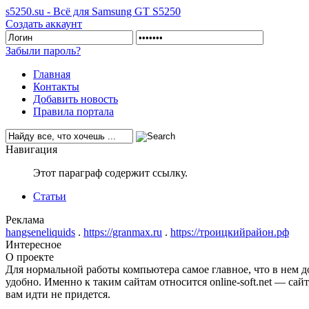
s5250.su - Всё для Samsung GT S5250
Создать аккаунт
Забыли пароль?
Главная
Контакты
Добавить новость
Правила портала
Навигация
Этот параграф содержит ссылку.
Статьи
Реклама
hangseneliquids
.
https://granmax.ru
.
https://троицкийрайон.рф
Интересное
О проекте
Для нормальной работы компьютера самое главное, что в нем д
удобно. Именно к таким сайтам относится online-soft.net — сай
вам идти не придется.