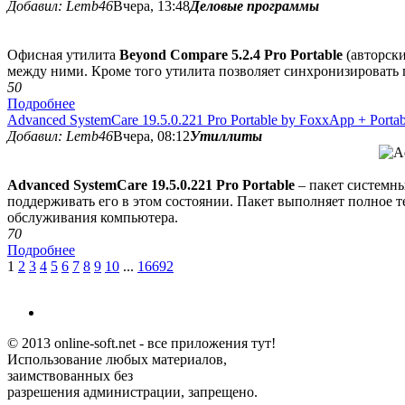
Добавил: Lemb46
Вчера, 13:48
Деловые программы
Офисная утилита
Beyond Compare 5.2.4 Pro Portable
(авторски
между ними. Кроме того утилита позволяет синхронизировать 
5
0
Подробнее
Advanced SystemCare 19.5.0.221 Pro Portable by FoxxApp + Port
Добавил: Lemb46
Вчера, 08:12
Утиллиты
Advanced SystemCare 19.5.0.221 Pro Portable
– пакет системны
поддерживать его в этом состоянии. Пакет выполняет полное
обслуживания компьютера.
7
0
Подробнее
1
2
3
4
5
6
7
8
9
10
...
16692
© 2013 online-soft.net - все приложения тут!
Использование любых материалов,
заимствованных без
разрешения администрации, запрещено.