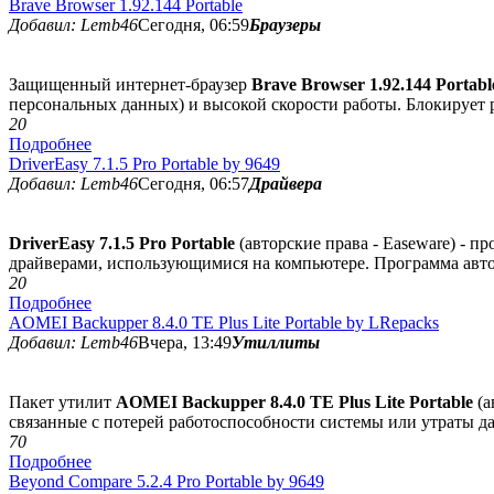
Brave Browser 1.92.144 Portable
Добавил: Lemb46
Сегодня, 06:59
Браузеры
Защищенный интернет-браузер
Brave Browser 1.92.144 Portabl
персональных данных) и высокой скорости работы. Блокирует 
2
0
Подробнее
DriverEasy 7.1.5 Pro Portable by 9649
Добавил: Lemb46
Сегодня, 06:57
Драйвера
DriverEasy 7.1.5 Pro Portable
(авторские права - Easeware) - п
драйверами, использующимися на компьютере. Программа авто
2
0
Подробнее
AOMEI Backupper 8.4.0 TE Plus Lite Portable by LRepacks
Добавил: Lemb46
Вчера, 13:49
Утиллиты
Пакет утилит
AOMEI Backupper 8.4.0 TE Plus Lite Portable
(а
связанные с потерей работоспособности системы или утраты д
7
0
Подробнее
Beyond Compare 5.2.4 Pro Portable by 9649