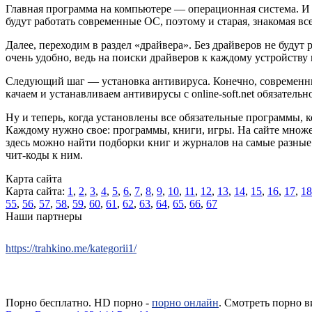
Главная программа на компьютере — операционная система. И 
будут работать современные ОС, поэтому и старая, знакомая вс
Далее, переходим в раздел «драйвера». Без драйверов не будут 
очень удобно, ведь на поиски драйверов к каждому устройству
Следующий шаг — установка антивируса. Конечно, современн
качаем и устанавливаем антивирусы с online-soft.net обязател
Ну и теперь, когда установлены все обязательные программы, 
Каждому нужно свое: программы, книги, игры. На сайте множес
здесь можно найти подборки книг и журналов на самые разные т
чит-коды к ним.
Карта сайта
Карта сайта:
1
,
2
,
3
,
4
,
5
,
6
,
7
,
8
,
9
,
10
,
11
,
12
,
13
,
14
,
15
,
16
,
17
,
18
55
,
56
,
57
,
58
,
59
,
60
,
61
,
62
,
63
,
64
,
65
,
66
,
67
Наши партнеры
https://trahkino.me/kategorii1/
Порно бесплатно. HD порно -
порно онлайн
. Смотреть порно в