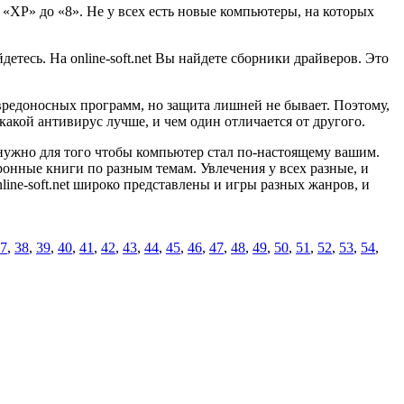
«ХР» до «8». Не у всех есть новые компьютеры, на которых
детесь. На online-soft.net Вы найдете сборники драйверов. Это
едоносных программ, но защита лишней не бывает. Поэтому,
 какой антивирус лучше, и чем один отличается от другого.
 нужно для того чтобы компьютер стал по-настоящему вашим.
онные книги по разным темам. Увлечения у всех разные, и
ine-soft.net широко представлены и игры разных жанров, и
7
,
38
,
39
,
40
,
41
,
42
,
43
,
44
,
45
,
46
,
47
,
48
,
49
,
50
,
51
,
52
,
53
,
54
,