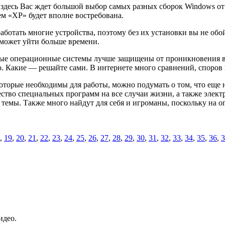
здесь Вас ждет большой выбор самых разных сборок Windows от 
ем «ХР» будет вполне востребована.
работать многие устройства, поэтому без их установки вы не обой
 может уйти больше времени.
ые операционные системы лучше защищены от проникновения вр
ьно. Какие — решайте сами. В интернете много сравнений, споров
которые необходимы для работы, можно подумать о том, что еще
тво специальных программ на все случаи жизни, а также электр
емы. Также много найдут для себя и игроманы, поскольку на onl
,
19
,
20
,
21
,
22
,
23
,
24
,
25
,
26
,
27
,
28
,
29
,
30
,
31
,
32
,
33
,
34
,
35
,
36
,
3
идео.