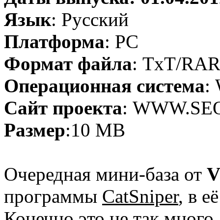
Язык
: Русский
Платформа
: PC
Формат файла
: TxT/RA
Операционная система
:
Сайт проекта
: WWW.SEO
Размер
:10 MB
Очередная мини-база от
V
программы
CatSniper
, в е
Конечно это не так много