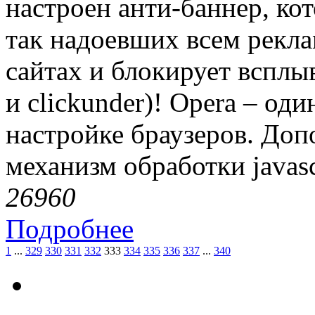
настроен анти-баннер, ко
так надоевших всем рекла
сайтах и блокирует вспл
и clickunder)! Opera – од
настройке браузеров. До
механизм обработки javasc
2696
0
Подробнее
1
...
329
330
331
332
333
334
335
336
337
...
340