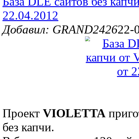
База DLE сайтов без капч
22.04.2012
Добавил: GRAND2426
22-
Проект
VIOLETTA
пригот
без капчи.