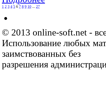
1
2
3
4
5
6
7
8
9
10
...
27
© 2013 online-soft.net - в
Использование любых мат
заимствованных без
разрешения администраци