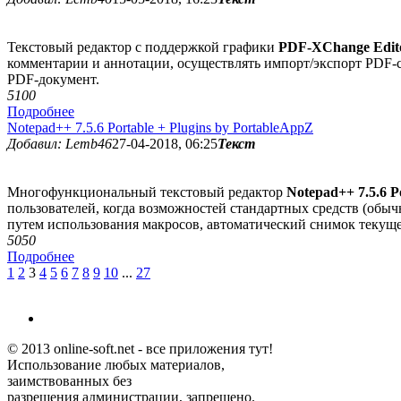
Текстовый редактор с поддержкой графики
PDF-XChange Editor
комментарии и аннотации, осуществлять импорт/экспорт PDF-с
PDF-документ.
510
0
Подробнее
Notepad++ 7.5.6 Рortable + Plugins by PortableAppZ
Добавил: Lemb46
27-04-2018, 06:25
Текст
Многофункциональный текстовый редактор
Notepad++ 7.5.6 Po
пользователей, когда возможностей стандартных средств (обыч
путем использования макросов, автоматический снимок текущей
505
0
Подробнее
1
2
3
4
5
6
7
8
9
10
...
27
© 2013 online-soft.net - все приложения тут!
Использование любых материалов,
заимствованных без
разрешения администрации, запрещено.