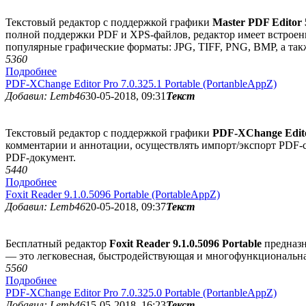
Текстовый редактор с поддержкой графики
Master PDF Editor 5
полной поддержки PDF и XPS-файлов, редактор имеет встроенн
популярные графические форматы: JPG, TIFF, PNG, BMP, а та
536
0
Подробнее
PDF-XChange Editor Pro 7.0.325.1 Portable (PortanbleAppZ)
Добавил: Lemb46
30-05-2018, 09:31
Текст
Текстовый редактор с поддержкой графики
PDF-XChange Editor
комментарии и аннотации, осуществлять импорт/экспорт PDF-с
PDF-документ.
544
0
Подробнее
Foxit Reader 9.1.0.5096 Portable (PortableAppZ)
Добавил: Lemb46
20-05-2018, 09:37
Текст
Бесплатный редактор
Foxit Reader 9.1.0.5096 Portable
предназн
— это легковесная, быстродействующая и многофункциональная
556
0
Подробнее
PDF-XChange Editor Pro 7.0.325.0 Portable (PortanbleAppZ)
Добавил: Lemb46
15-05-2018, 16:23
Текст