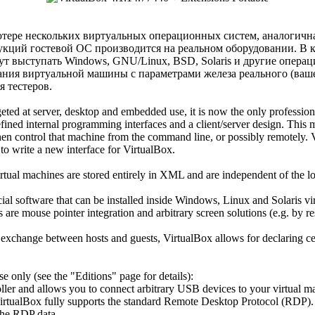
ютере нескольких виртуальных операционных систем, аналогична
ций гостевой ОС производится на реальном оборудовании. В ка
могут выступать Windows, GNU/Linux, BSD, Solaris и другие опе
ания виртуальной машины с параметрами железа реального (ваш
 тестеров.
geted at server, desktop and embedded use, it is now the only professiona
ed internal programming interfaces and a client/server design. This mak
 then control that machine from the command line, or possibly remotely
to write a new interface for VirtualBox.
rtual machines are stored entirely in XML and are independent of the lo
ial software that can be installed inside Windows, Linux and Solaris 
re mouse pointer integration and arbitrary screen solutions (e.g. by re
a exchange between hosts and guests, VirtualBox allows for declaring ce
e only (see the "Editions" page for details):
er and allows you to connect arbitrary USB devices to your virtual mach
irtualBox fully supports the standard Remote Desktop Protocol (RDP). 
 the RDP data.