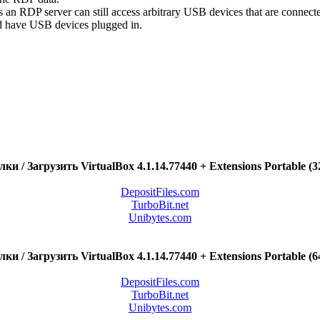
s an RDP server can still access arbitrary USB devices that are connec
and have USB devices plugged in.
ки / Загрузить VirtualBox 4.1.14.77440 + Extensions Portable (32
DepositFiles.com
TurboBit.net
Unibytes.com
ки / Загрузить VirtualBox 4.1.14.77440 + Extensions Portable (64
DepositFiles.com
TurboBit.net
Unibytes.com