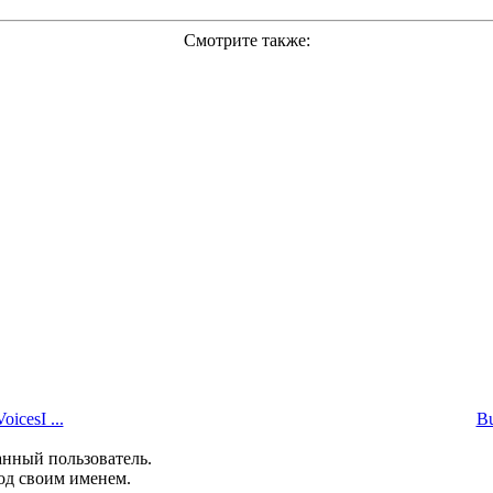
Смотрите также:
icesI ...
Bu
анный пользователь.
од своим именем.