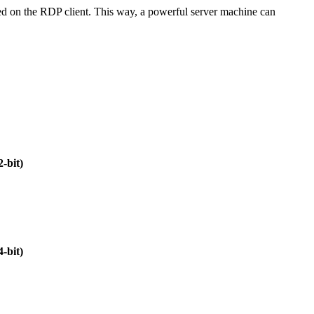
ted on the RDP client. This way, a powerful server machine can
-bit)
-bit)