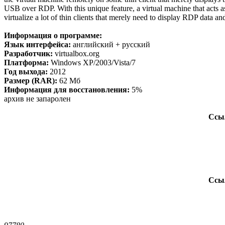
USB over RDP. With this unique feature, a virtual machine that acts a
virtualize a lot of thin clients that merely need to display RDP data 
Информация о программе:
Язык интерфейса:
английский + русский
Разработчик:
virtualbox.org
Платформа:
Windows XP/2003/Vista/7
Год выхода:
2012
Размер (RAR):
62 Мб
Информация для восстановления:
5%
архив не запаролен
Ссыл
Ссыл