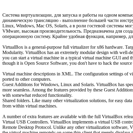
Cистема виртуализации, для запуска и работы на одном компь
динамическую трансляцию - выполнение большей части инструк
Linux, Windows, Mac OS, Solaris, а в роли гостевой системы 
VMware, высокая производительность. Предназначена для созд
операционную систему. Крайне удобная функция, например, для
VirtualBox is a general-purpose full virtualizer for x86 hardware. Tar
Modularity. VirtualBox has an extremely modular design with well-defin
you can start a virtual machine in a typical virtual machine GUI and
though it is Open Source Software, you don't have to hack the source 
Virtual machine descriptions in XML. The configuration settings of vi
ported to other computers.
Guest Additions for Windows, Linux and Solaris. VirtualBox has spec
more seamless. Among the features provided by these Guest Additions a
with somewhat reduced functionality.
Shared folders. Like many other virtualization solutions, for easy dat
from within virtual machines.
A number of extra features are available with the full VirtualBox releas
Virtual USB Controllers. VirtualBox implements a virtual USB controll
Remote Desktop Protocol. Unlike any other virtualization software, V
the virtual machine remotely on some thin client that merely displays