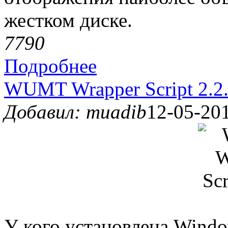
жестком диске.
779
0
Подробнее
WUMT Wrapper Script 2.2
Добавил: muadib
12-05-201
У кого установлена Windo