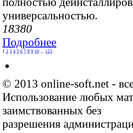
полностью деинсталлиров
универсальностью.
1838
0
Подробнее
1
2
3
4
5
6
7
8
9
10
...
123
© 2013 online-soft.net - в
Использование любых мат
заимствованных без
разрешения администраци