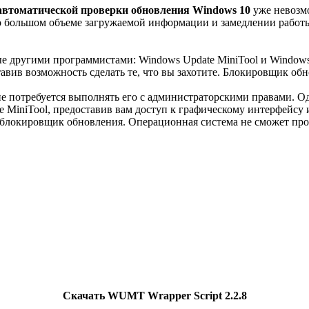
втоматической проверки обновления Windows 10
уже невозмо
я о большом объеме загружаемой информации и замедлении работ
е другими программистами: Windows Update MiniTool и Windows 
ставив возможность сделать те, что вы захотите. Блокировщик о
 не потребуется выполнять его с администраторскими правами. 
e MiniTool, предоставив вам доступ к графическому интерфейсу
я блокировщик обновления. Операционная система не cможет про
Скачать WUMT Wrapper Script 2.2.8