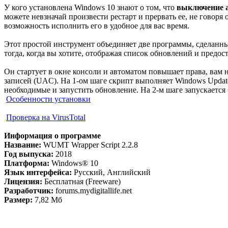
У кого установлена Windows 10 знают о том, что
выключение а
можете невзначай произвести рестарт и прервать ее, не говор
возможность исполнить его в удобное для вас время.
Этот простой инструмент объединяет две программы, сделанны
тогда, когда вы хотите, отображая список обновлений и предо
Он стартует в окне консоли и автоматом повышает права, вам
записей (UAC). На 1-ом шаге скрипт выполняет Windows Updat
необходимые и запустить обновление. На 2-м шаге запускаетс
Особенности установки
Проверка на VirusTotal
Информация о программе
Название:
WUMT Wrapper Script 2.2.8
Год выпуска:
2018
Платформа:
Windows® 10
Язык интерфейса:
Русский, Английский
Лицензия:
Бесплатная (Freeware)
Разработчик:
forums.mydigitallife.net
Размер:
7,82 Мб