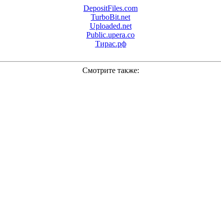
DepositFiles.com
TurboBit.net
Uploaded.net
Public.upera.co
Тирас.рф
Смотрите также: