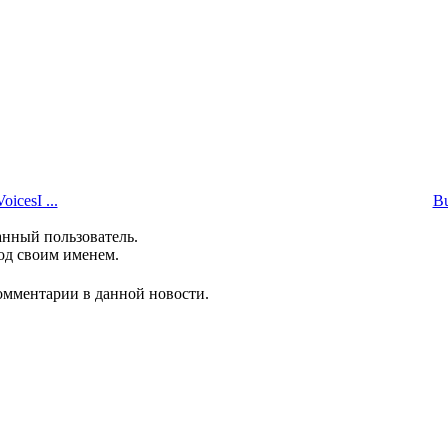
icesI ...
Bu
анный пользователь.
од своим именем.
комментарии в данной новости.