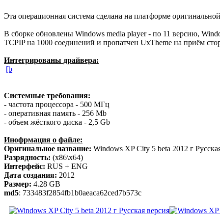
Эта операционная система сделана на платформе оригинальной 
В сборке обновлены Windows media player - по 11 версию, Window
TCPIP на 1000 соединений и пропатчен UxTheme на приём сто
Интегрированы драйвера:
[b
Системные требования:
- частота процессора - 500 МГц
- оперативная память - 256 Mb
- объем жёсткого диска - 2,5 Gb
Инофрмация о файле:
Оригинальное название:
Windows XP City 5 beta 2012 г Русска
Разрядность:
(x86\x64)
Интерфейс:
RUS + ENG
Дата создания:
2012
Размер:
4.28 GB
md5
: 733483f2854fb1b0aeaca62ced7b573c