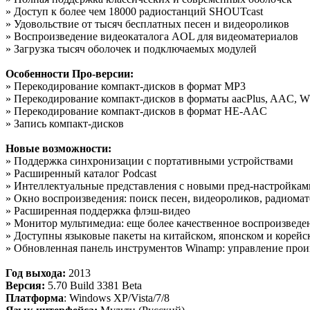
» Доступ к более чем 18000 радиостанций SHOUTcast
» Удовольствие от тысяч бесплатных песен и видеороликов
» Воспроизведение видеокаталога AOL для видеоматериалов
» Загрузка тысяч оболочек и подключаемых модулей
Особенности Про-версии:
» Перекодирование компакт-дисков в формат MP3
» Перекодирование компакт-дисков в форматы aacPlus, AAC,
» Перекодирование компакт-дисков в формат HE-AAC
» Запись компакт-дисков
Новые возможности:
» Поддержка синхронизации с портативными устройствами
» Расширенный каталог Podcast
» Интеллектуальные представления с новыми пред-настройкам
» Окно воспроизведения: поиск песен, видеороликов, радиома
» Расширенная поддержка флэш-видео
» Монитор мультимедиа: еще более качественное воспроизведе
» Доступны языковые пакеты на китайском, японском и корейс
» Обновленная панель инструментов Winamp: управление про
Год выхода:
2013
Версия:
5.70 Build 3381 Beta
Платформа
: Windows XP/Vista/7/8