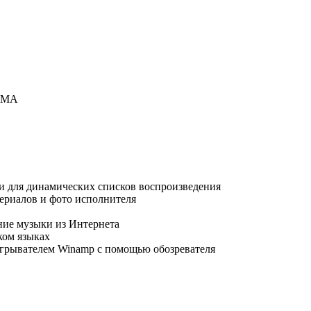
 WMA
и для динамических списков воспроизведения
териалов и фото исполнителя
ние музыки из Интернета
ком языках
игрывателем Winamp с помощью обозревателя