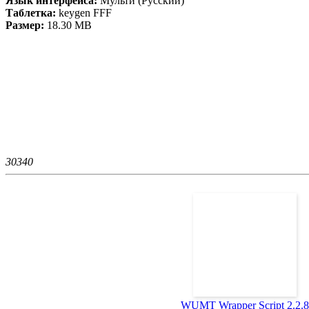
Язык интерфейса:
Мульти (Русский)
Таблетка:
keygen FFF
Размер:
18.30 MB
3034
0
WUMT Wrapper Script 2.2.8