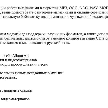
щий работать с файлами в форматах MP3, OGG, AAC, WAV, MOD,
 взаимодействовать с интернет-магазинами и онлайн-сервисам
е специальную библиотеку для организации музыкальной коллек
ем модулей для поддержки различных форматов, а также допол
ди бесплатных дистрибутивов умением копировать аудио CD в р
несколько языков, включая русский язык.
в себя Album Art
ыки и видеоматериалов
ых для прослушивания песен
ние самых новых метаданных о музыке
онограммах
страиваемые ссылки
и видеоматериалов