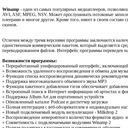
Winamp
- один из самых популярных медиаплееров, позволяю
AVI, ASF, MPEG, NSV. Может прослушивать потоковые записи,
плеерами и многое другое. Кроме того, имеет в своем состав
скинов.
Отличия между тремя версиями программы заключаются наличи
единственным коммерческим пакетом, который выделяется сре
перекодированием файлов. Интерфейс программы переведен на 
Возможности программы:
» Переработанный унифицированный интерфейс, включающий 
» Возможность удаленного воспроизведения и обмена для муз
» Функция списка воспроизведения динамически рекомендуем
» Поддержка многоканального объемного звука MP3
» Функция пакетного добавления тэгов обеспечивает добавле
» Встроенный поиск в Интернет информации об артистах и ф
» Поддержка Album Art для портативных устройств
» Обновленный каталог Podcast и диспетчер загрузки
» Полная интеграция с веб-обозревателем и индивидуально на
» Новый подключаемый модуль визуализации - Milkdrop 2
» Воспроизведение невероятного количества форматов аудио- 
» Совметимость с подключаемыми модулями Winamp 2
» Полная поддержка классических и современных оболочек