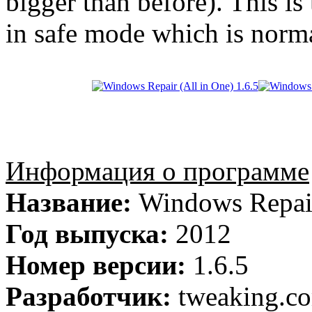
bigger than before). This is 
in safe mode which is norm
Информация о программе
Название:
Windows Repai
Год выпуска:
2012
Номер версии:
1.6.5
Разработчик:
tweaking.c