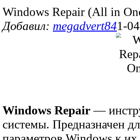
Windows Repair (All in One
Добавил:
megadvert84
1-04
Windows Repair
— инстру
системы. Предназначен д
параметров Windows к их