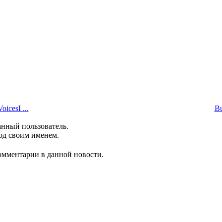
icesI ...
Bu
анный пользователь.
од своим именем.
комментарии в данной новости.