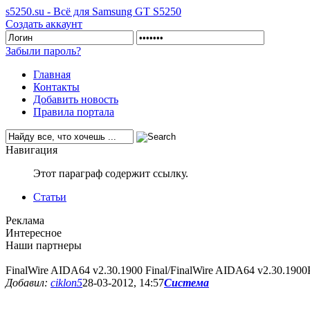
s5250.su - Всё для Samsung GT S5250
Создать аккаунт
Забыли пароль?
Главная
Контакты
Добавить новость
Правила портала
Навигация
Этот параграф содержит ссылку.
Статьи
Реклама
Интересное
Наши партнеры
FinalWire AIDA64 v2.30.1900 Final/FinalWire AIDA64 v2.30.1900P
Добавил:
ciklon5
28-03-2012, 14:57
Система