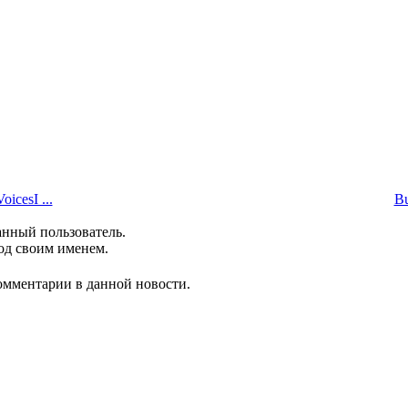
icesI ...
Bu
анный пользователь.
од своим именем.
комментарии в данной новости.