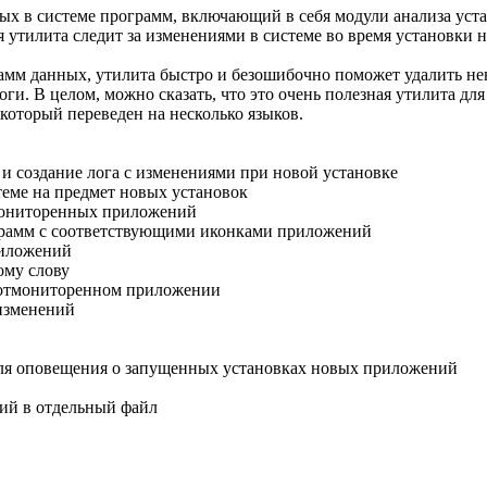
ных в системе программ, включающий в себя модули анализа ус
 утилита следит за изменениями в системе во время установки н
рамм данных, утилита быстро и безошибочно поможет удалить н
ги. В целом, можно сказать, что это очень полезная утилита для
который переведен на несколько языков.
 создание лога с изменениями при новой установке
теме на предмет новых установок
тмониторенных приложений
грамм с соответствующими иконками приложений
риложений
ому слову
и отмониторенном приложении
 изменений
для оповещения о запущенных установках новых приложений
ий в отдельный файл