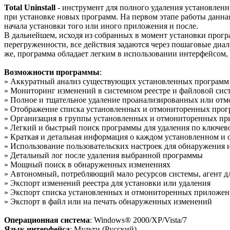
Total Uninstall
- инструмент для полного удаления установлен
при установке новых программ. На первом этапе работы данная
начала установки того или иного приложения и после.
В дальнейшем, исходя из собранных в момент установки прог
перегруженности, все действия задаются через пошаговые диало
же, программа обладает легким в использовании интерфейсом, 
Возможности программы
:
» Аккуратный анализ существующих установленных программ и
» Мониторинг изменений в системном реестре и файловой сис
» Полное и тщательное удаление проанализированных или о
» Отображение списка установленных и отмониторенных про
» Организация в группы установленных и отмониторенных п
» Легкий и быстрый поиск программы для удаления по ключев
» Краткая и детальная информация о каждом установленном 
» Использование пользовательских настроек для обнаружения
» Детальный лог после удаления выбранной программы
» Мощный поиск в обнаруженных изменениях
» Автономный, потребляющий мало ресурсов системы, агент 
» Экспорт изменений реестра для установки или удаления
» Экспорт списка установленных и отмониторенных приложен
» Экспорт в файл или на печать обнаруженных изменений
Операционная система
: Windows® 2000/XP/Vista/7
Язык интерфейса
: Мульти (Русский)