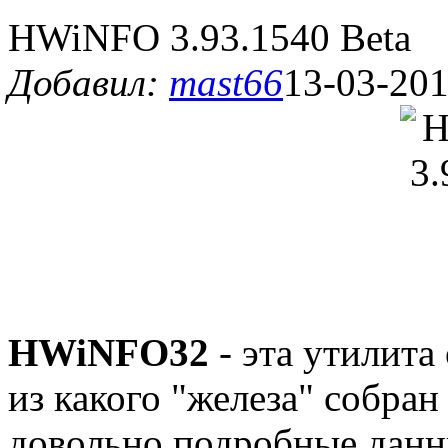
HWiNFO 3.93.1540 Beta
Добавил:
mast66
13-03-201
HWiNFO32
- эта утилита
из какого "железа" собра
довольно подробные дан