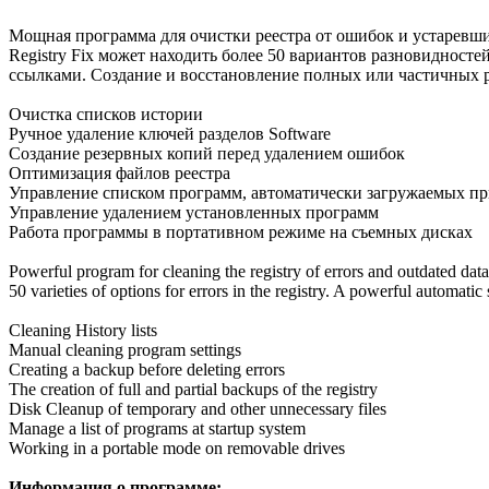
Мощная программа для очистки реестра от ошибок и устаревш
Registry Fix может находить более 50 вариантов разновидност
ссылками. Создание и восстановление полных или частичных 
Очистка списков истории
Ручное удаление ключей разделов Software
Создание резервных копий перед удалением ошибок
Оптимизация файлов реестра
Управление списком программ, автоматически загружаемых при
Управление удалением установленных программ
Работа программы в портативном режиме на съемных дисках
Powerful program for cleaning the registry of errors and outdated dat
50 varieties of options for errors in the registry. A powerful automati
Cleaning History lists
Manual cleaning program settings
Creating a backup before deleting errors
The creation of full and partial backups of the registry
Disk Cleanup of temporary and other unnecessary files
Manage a list of programs at startup system
Working in a portable mode on removable drives
Информация о программе: