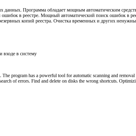
их данных. Программа обладает мощным автоматическим средств
ей ошибок в реестре. Мощный автоматический поиск ошибок в ре
резервных копий реестра. Очистка временных и других ненужны
 входе в систему
a. The program has a powerful tool for automatic scanning and removal o
c search of errors. Find and delete on disks the wrong shortcuts. Optimizi