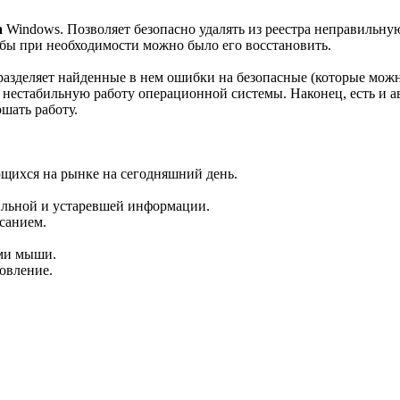
а
Windows. Позволяет безопасно удалять из реестра неправильну
тобы при необходимости можно было его восстановить.
r разделяет найденные в нем ошибки на безопасные (которые можн
й нестабильную работу операционной системы. Наконец, есть и 
ршать работу.
щихся на рынке на сегодняшний день.
ильной и устаревшей информации.
санием.
ами мыши.
овление.