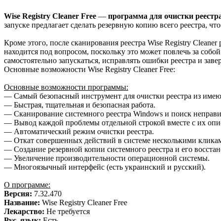
Wise Registry Cleaner Free
—
программа для очистки реестр
запуске предлагает сделать резервную копию всего реестра, ч
Кроме этого, после сканирования реестра Wise Registry Cleane
находится под вопросом, поскольку это может повлечь за собо
самостоятельно запускаться, исправлять ошибки реестра и заве
Основные возможности Wise Registry Cleaner Free:
Основные возможности программы:
— Самый безопасный инструмент для очистки реестра из имею
— Быстрая, тщательная и безопасная работа.
— Сканирование системного реестра Windows и поиск неправ
— Вывод каждой проблемы отдельной строкой вместе с их опи
— Автоматический режим очистки реестра.
— Откат совершенных действий в системе несколькими клик
— Создание резервной копии системного реестра и его восстан
— Увеличение производительности операционной системы.
— Многоязычный интерфейс (есть украинский и русский).
О программе:
Версия:
7.32.470
Название:
Wise Registry Cleaner Free
Лекарство:
Не требуется
Рус. язык:
Есть