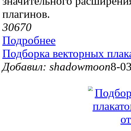
значительного расширени
плагинов.
3067
0
Подробнее
Подборка векторных плака
Добавил: shadowmoon
8-03