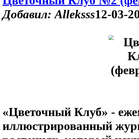
Цветочный Клуб №2 (фе
Добавил: Alleksss
12-03-20
«Цветочный Клуб» - еж
иллюстрированный журн