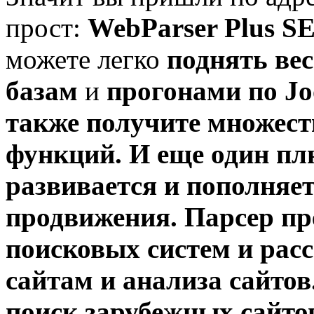
прост:
WebParser Plus S
можете легко
поднять вес
базам
и
прогонами по Jo
также получите множес
функций
. И еще один п
развивается и пополняе
продвижения. Парсер пр
поисковых систем
и
рас
сайтам и
анализа сайтов
поиск зарубежных сайто