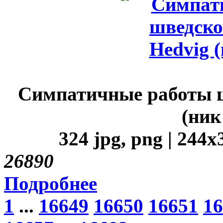
Симпатичные работы 
(ник
324 jpg, png | 244x
2689
0
Подробнее
1
...
16649
16650
16651
16