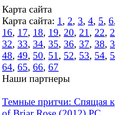
Карта сайта
Карта сайта:
1
,
2
,
3
,
4
,
5
,
6
16
,
17
,
18
,
19
,
20
,
21
,
22
,
2
32
,
33
,
34
,
35
,
36
,
37
,
38
,
3
48
,
49
,
50
,
51
,
52
,
53
,
54
,
5
64
,
65
,
66
,
67
Наши партнеры
Темные притчи: Спящая кра
of Briar Rose (2012) PC