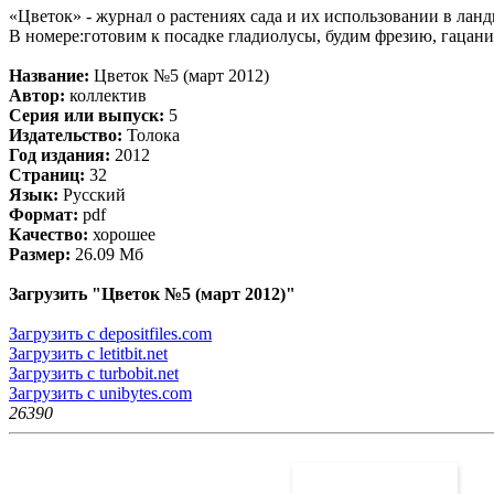
«Цветок» - журнал о растениях сада и их использовании в лан
В номере:готовим к посадке гладиолусы, будим фрезию, гацани
Название:
Цветок №5 (март 2012)
Автор:
коллектив
Серия или выпуск:
5
Издательство:
Толока
Год издания:
2012
Страниц:
32
Язык:
Русский
Формат:
pdf
Качество:
хорошее
Размер:
26.09 Мб
Загрузить "Цветок №5 (март 2012)"
Загрузить с depositfiles.com
Загрузить с letitbit.net
Загрузить с turbobit.net
Загрузить с unibytes.com
2639
0