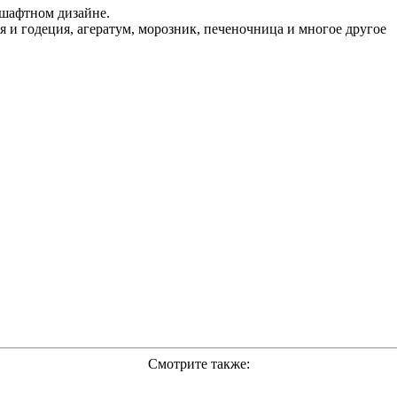
дшафтном дизайне.
я и годеция, агератум, морозник, печеночница и многое другое
Смотрите также: