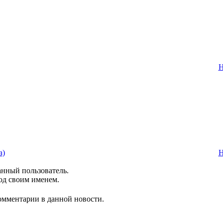
Н
а)
Н
анный пользователь.
од своим именем.
комментарии в данной новости.