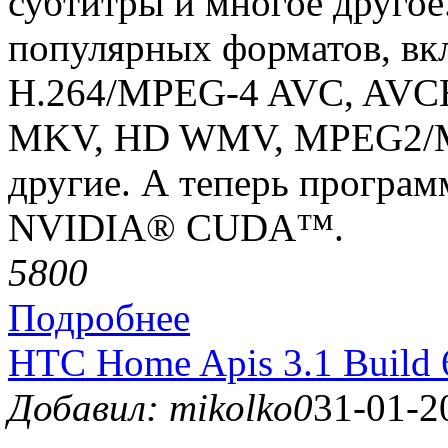
субтитры и многое друго
популярных форматов, вк
H.264/MPEG-4 AVC, AVCHD
MKV, HD WMV, MPEG2/MP
другие. А теперь програ
NVIDIA® CUDA™.
580
0
Подробнее
HTC Home Apis 3.1 Build 
Добавил: mikolko0
31-01-2