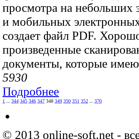
просмотра на небольших 
и мобильных электронных
создает файл PDF. Хорошо
произведенные сканирова
документы, которые имеют
593
0
Подробнее
1
...
344
345
346
347
348
349
350
351
352
...
370
© 2013 online-soft.net - в