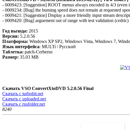
- 0009423: [Suggestion] ROOT menus always encoded in 4/3 (even if tit
- 0009234: [Bug] the burning speed does not remain at requested speed
- 0009421: [Suggestion] Display a more friendly input stream descripti
- 0009420: [Bug] arguement out of range with test validation (cedric) 
Год выхода:
2015
Версия:
5.2.0.56
Платформа:
Windows XP SP2, Windows Vista, Windows 7, Wind
Язык интерфейса
: MULTi / Русский
Таблетка:
patch-Cerberus
Размер:
35.03 MB
Скачать VSO ConvertXtoDVD 5.2.0.56 Final
Скачать с turbobit.net
Скачать с uploaded.net
Скачать с rusfolder.net
824
0