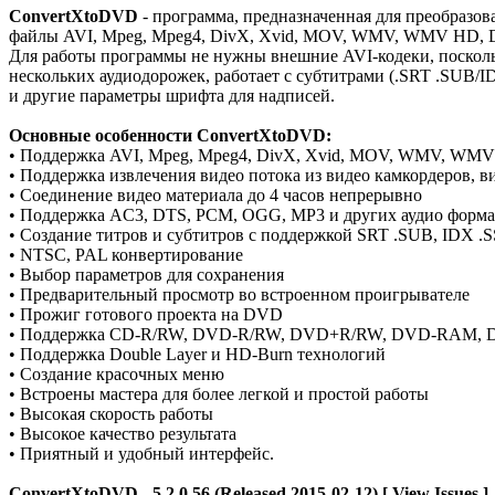
ConvertXtoDVD
- программа, предназначенная для преобразо
файлы AVI, Mpeg, Mpeg4, DivX, Xvid, MOV, WMV, WMV HD, D
Для работы программы не нужны внешние AVI-кодеки, поскольк
нескольких аудиодорожек, работает с субтитрами (.SRT .SUB/
и другие параметры шрифта для надписей.
Основные особенности ConvertXtoDVD:
• Поддержка AVI, Mpeg, Mpeg4, DivX, Xvid, MOV, WMV, WM
• Поддержка извлечения видео потока из видео камкордеров, ви
• Соединение видео материала до 4 часов непрерывно
• Поддержка AC3, DTS, PCM, OGG, MP3 и других аудио форма
• Создание титров и субтитров с поддержкой SRT .SUB, IDX .
• NTSC, PAL конвертирование
• Выбор параметров для сохранения
• Предварительный просмотр во встроенном проигрывателе
• Прожиг готового проекта на DVD
• Поддержка CD-R/RW, DVD-R/RW, DVD+R/RW, DVD-RAM, D
• Поддержка Double Layer и HD-Burn технологий
• Создание красочных меню
• Встроены мастера для более легкой и простой работы
• Высокая скорость работы
• Высокое качество результата
• Приятный и удобный интерфейс.
ConvertXtoDVD - 5.2.0.56 (Released 2015-02-12) [ View Issues ]