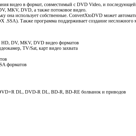
вания видео в формат, совместимый с DVD Video, и последующе
V, MKV, DVD, а также потоковое видео.
у она использует собственные. ConvertXtoDVD может автоматич
IDX .SSA). Также программа поддерживает создание несложного
V HD, DV, MKV, DVD видео форматов
деокамер, TV/Sat, карт видео захвата
тов
SSA форматов
VD+R DL, DVD-R DL, BD-R, BD-RE болванок и приводов