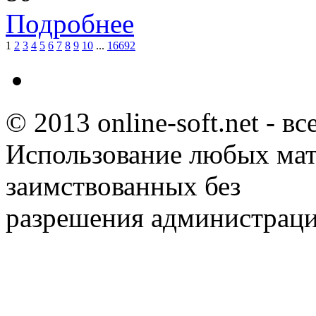
Подробнее
1
2
3
4
5
6
7
8
9
10
...
16692
© 2013 online-soft.net - в
Использование любых мат
заимствованных без
разрешения администраци