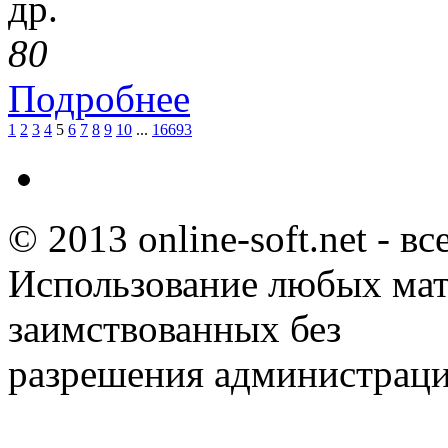
др.
8
0
Подробнее
1
2
3
4
5
6
7
8
9
10
...
16693
© 2013 online-soft.net - в
Использование любых мат
заимствованных без
разрешения администраци