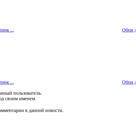
инк ...
Обои д
инк ...
Обои д
анный пользователь.
од своим именем.
комментарии в данной новости.