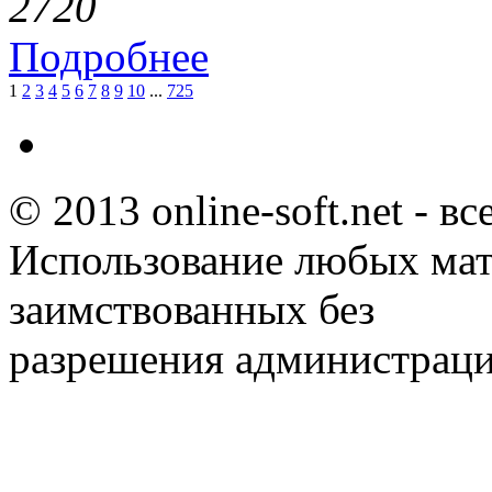
272
0
Подробнее
1
2
3
4
5
6
7
8
9
10
...
725
© 2013 online-soft.net - в
Использование любых мат
заимствованных без
разрешения администраци