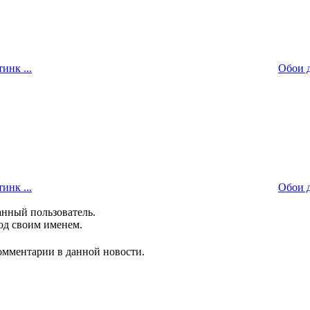
инк ...
Обои д
инк ...
Обои д
анный пользователь.
од своим именем.
комментарии в данной новости.