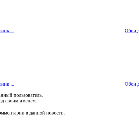
инк ...
Обои д
инк ...
Обои д
анный пользователь.
од своим именем.
комментарии в данной новости.