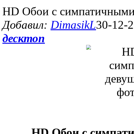
HD Обои с симпатичными
Добавил:
DimasikL
30-12-2
десктоп
HD Обои с симпат