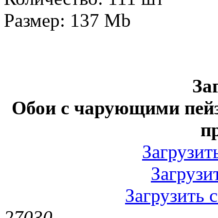
Размер: 137 Mb
За
Обои с чарующими пей
п
Загрузить
Загрузит
Загрузить с
2703
0