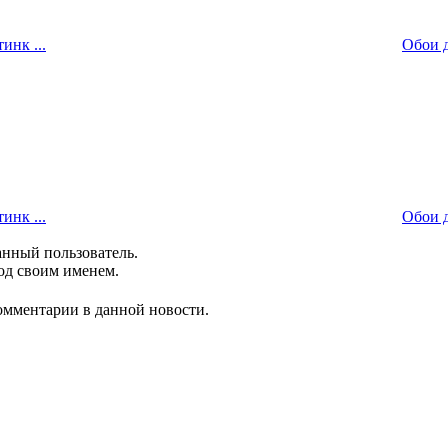
инк ...
Обои д
инк ...
Обои д
анный пользователь.
од своим именем.
комментарии в данной новости.