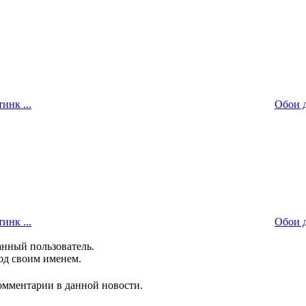
инк ...
Обои д
инк ...
Обои д
анный пользователь.
од своим именем.
комментарии в данной новости.