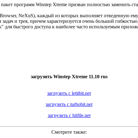
: пакет программ Winstep Xtreme призван полностью заменить с
tBrowser, NeXuS), каждый из которых выполняет отведенную ему
адач и трея, причем характеризуется очень большой гибкостью. W
 для быстрого доступа к наиболее часто используемым прилож
загрузить Winstep Xtreme 11.10 rus
загрузить с letitbit.net
загрузить с turbobit.net
загрузить с hitfile.net
Смотрите также: