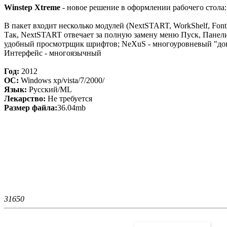
Winstep Xtreme
- новое решение в оформлении рабочего стола
В пакет входит несколько модулей (NextSTART, WorkShelf, Fon
Так, NextSTART отвечает за полную замену меню Пуск, Панели з
удобный просмотрщик шрифтов; NeXuS - многоуровневый "док"
Интерфейс - многоязычный
Год:
2012
OC:
Windows xp/vista/7/2000/
Язык:
Русский/ML
Лекарство:
Не требуется
Размер файла:
36.04mb
3165
0