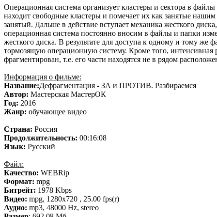
Операционная система организует кластеры и сектора в файлы 
находит свободные кластеры и помечает их как занятые нашим ф
занятый. Дальше в действие вступает механика жесткого диск
операционная система постоянно вносим в файлы и папки измен
жесткого диска. В результате для доступа к одному и тому же 
тормозящую операционную систему. Кроме того, интенсивная ра
фрагментирован, т.е. его части находятся не в рядом расположе
Информация о фильме:
Название:
Дефрагментация - ЗА и ПРОТИВ. Разбираемся
Автор:
Мастерская МастерОК
Год:
2016
Жанр:
обучающее видео
Страна:
Россия
Продолжительность:
00:16:08
Язык:
Русский
Файл:
Качество:
WEBRip
Формат:
mpg
Битрейт:
1978 Kbps
Видео:
mpg, 1280х720 , 25.00 fps(r)
Аудио:
mp3, 48000 Hz, stereo
Размер
: 692,08 Мб