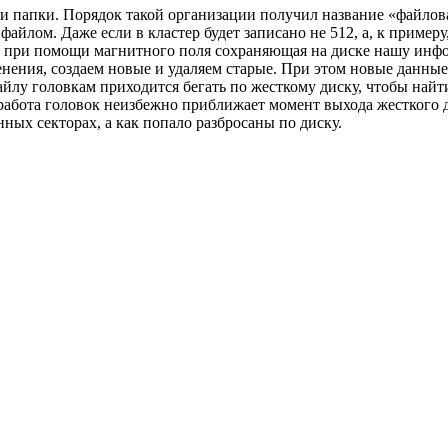
и папки. Порядок такой организации получил название «файлова
айлом. Даже если в кластер будет записано не 512, а, к примеру
а, при помощи магнитного поля сохраняющая на диске нашу инфор
ения, создаем новые и удаляем старые. При этом новые данные 
файлу головкам приходится бегать по жесткому диску, чтобы найт
бота головок неизбежно приближает момент выхода жесткого дис
нных секторах, а как попало разбросаны по диску.