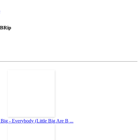
EBRip
e Big - Everybody (Little Big Are B ...