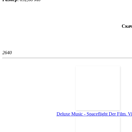
Скач
264
0
Deluxe Music - Spaceflight Der Film. Vid