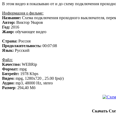
В этом видео я показываю от и до схему подключения проходн
Информация о фильме:
Название:
Схема подключения проходного выключателя, пере
Автор:
Виктор Уваров
Год:
2016
Жанр:
обучающее видео
Страна:
Россия
Продолжительность:
00:07:08
Язык:
Русский
Файл:
Качество:
WEBRip
Формат:
mpg
Битрейт:
1978 Kbps
Видео:
mpg, 1280х720 , 25.00 fps(r)
Аудио:
mp3, 48000 Hz, stereo
Размер
: 294,40 Мб
Скачать Схе