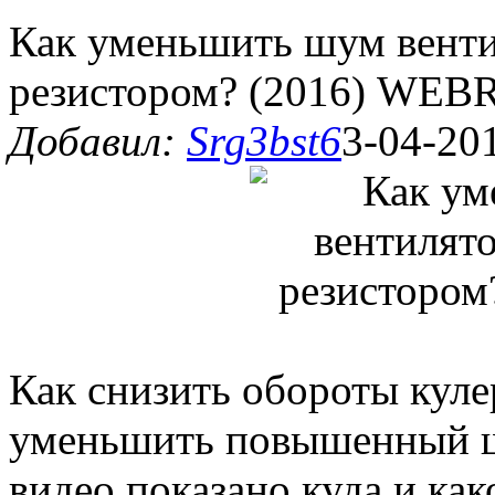
Как уменьшить шум венти
резистором? (2016) WEBR
Добавил:
Srg3bst6
3-04-201
Как снизить обороты куле
уменьшить повышенный ш
видео показано куда и ка