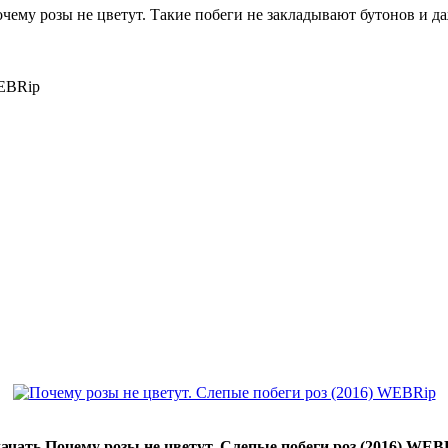
очему розы не цветут. Такие побеги не закладывают бутонов и д
WEBRip
ачать Почему розы не цветут. Слепые побеги роз (2016) WEB