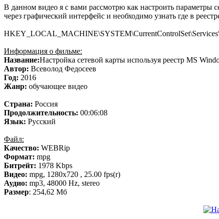
В данном видео я с вами рассмотрю как настроить параметры 
через графический интерфейс и необходимо узнать где в реест
HKEY_LOCAL_MACHINE\SYSTEM\CurrentControlSet\Services\Tcpi
Информация о фильме:
Название:
Настройка сетевой карты используя реестр MS Wind
Автор:
Всеволод Федосеев
Год:
2016
Жанр:
обучающее видео
Страна:
Россия
Продолжительность:
00:06:08
Язык:
Русский
Файл:
Качество:
WEBRip
Формат:
mpg
Битрейт:
1978 Kbps
Видео:
mpg, 1280х720 , 25.00 fps(r)
Аудио:
mp3, 48000 Hz, stereo
Размер
: 254,62 Мб