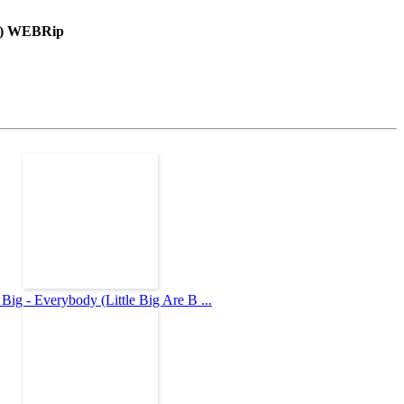
6) WEBRip
e Big - Everybody (Little Big Are B ...