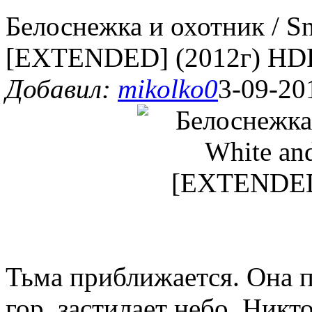
Белоснежка и охотник / S
[EXTENDED] (2012г) HD
Добавил:
mikolko0
3-09-20
Тьма приближается. Она пр
гор, застилает небо. Никт