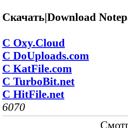
Скачать|Download Notepa
C Oxy.Cloud
C DoUploads.com
C KatFile.com
С TurboBit.net
С HitFile.net
607
0
Смотр