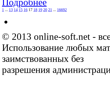
Подробнее
1
...
13
14
15
16
17
18
19
20
21
...
16692
© 2013 online-soft.net - в
Использование любых мат
заимствованных без
разрешения администраци