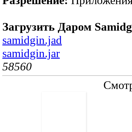
Разрешение:
Приложения
Загрузить Даром Samidg
samidgin.jad
samidgin.jar
5856
0
Смотр