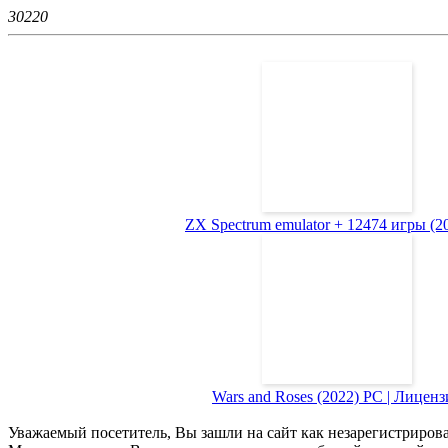
3022
0
ZX Spectrum emulator + 12474 игры (200
Wars and Roses (2022) PC | Лиценз
Уважаемый посетитель, Вы зашли на сайт как незарегистриров