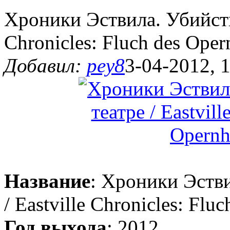
Хроники Эствила. Убийство
Chronicles: Fluch des Oper
Добавил:
pey8
3-04-2012, 
Название
: Хроники Эстви
/ Eastville Chronicles: Flu
Год выхода
: 2012