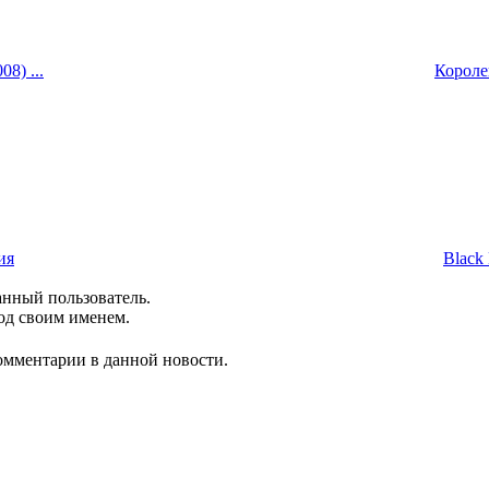
8) ...
Королев
ия
Black 
анный пользователь.
од своим именем.
комментарии в данной новости.