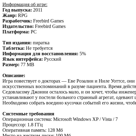
Информация об игре:
Год выпуска:
2011
Жанр:
RPG
Разработчик:
Freebird Games
Издательство:
Freebird Games
Платформа:
PC
Тип издания:
пиратка
Таблетка:
Не требуется
Информация для восстановления:
5%
Язык интерфейса:
Русский
Размер:
77 MB
Описание:
Игра повествует о докторах — Еве Розалин и Ниле Уоттсе, о
искусственных воспоминаний в разуме пациента. Время действ
Седовласому Джонни осталось мало, и он хочет, чтобы инжене
устанавливают у постели больного странный агрегат, одеваю
Необходимо собрать воедино кусочки событий его жизни, чтоб
Системные требования
Операционная система: Microsoft Windows XP / Vista / 7
Процессор: 1.8 ГГц
Оперативная память: 128 Мб
Место на жестком диске: 100 Мб