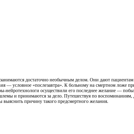
ни занимаются достаточно необычным делом. Они дают пациента
ия — условное «послезавтра». К больному на смертном ложе при
ры-нейротехнологи осуществили его последнее желание — побыва
т шлемы и принимаются за дело. Путешествуя по воспоминаниям
ы выяснить причину такого предсмертного желания.