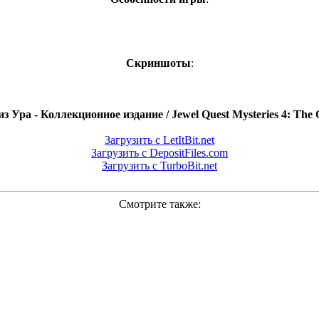
Скриншоты
:
Ура - Коллекционное издание / Jewel Quest Mysteries 4: The Ora
Загрузить с LetItBit.net
Загрузить с DepositFiles.com
Загрузить с TurboBit.net
Смотрите также: