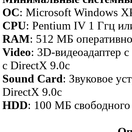
OC
: Microsoft Windows XP 
CPU
: Pentium IV 1 Ггц и
RAM
: 512 MБ оперативн
Video
: 3D-видеоадаптер 
с DirectX 9.0c
Sound Card
: Звуковое ус
DirectX 9.0с
HDD
: 100 МБ свободного
Оп